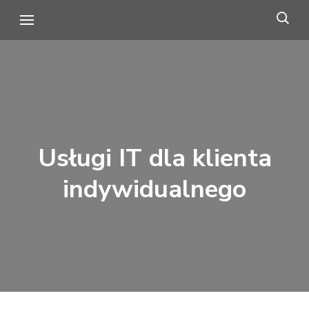
Przejdź
do
treści
(naciśnij
Enter)
Usługi IT dla klienta
indywidualnego